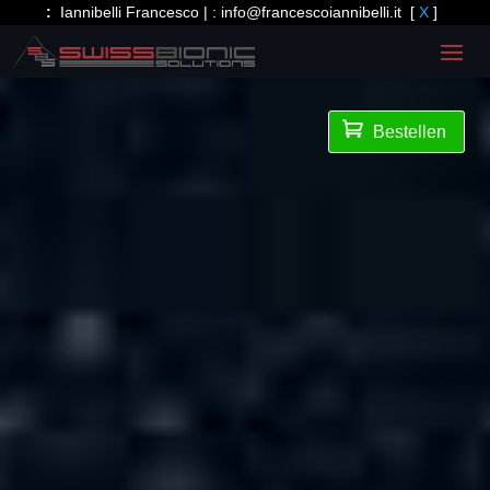
:
Iannibelli Francesco | :
info@francescoiannibelli.it
[
X
]

Bestellen