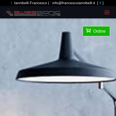
:
Iannibelli Francesco | :
info@francescoiannibelli.it
[
X
]

Ordine